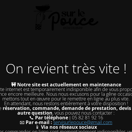
On revient très vite !
🚧 Notre site est actuellement en maintenance
ite internet est temporairement indisponible afin de vous prop
nce encore meilleure. Nous nous excusons pour la gêne occasi
mettons tout en œuvre pour le remettre en ligne au plus vite.
En attendant, nous restons entièrement à votre disposition !
te
réservation, commande, demande de prestation, devis
autre question
, vous pouvez nous contacter :
📞
Par téléphone :
05 82 81 92 16
📧
Par e-mail :
servisurlepouce@gmail.com
📱
Via nos réseaux sociaux
es commandes en ligne sont momentanément indisponibles, v