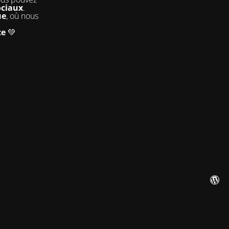
ociaux
.
ue
, où nous
ce
💚