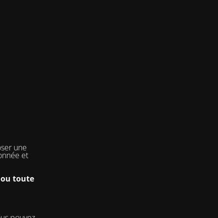
oser une
onnée et
 ou toute
ous pouvez